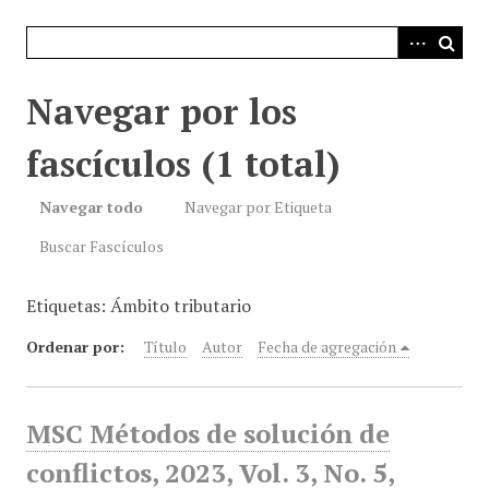
i
n
c
i
Navegar por los
p
a
fascículos (1 total)
l
Navegar todo
Navegar por Etiqueta
Buscar Fascículos
Etiquetas: Ámbito tributario
Ordenar por:
Título
Autor
Fecha de agregación
MSC Métodos de solución de
conflictos, 2023, Vol. 3, No. 5,