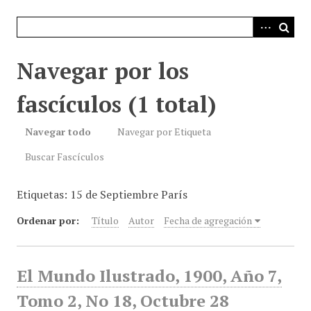
i
n
c
i
Navegar por los
p
a
fascículos (1 total)
l
Navegar todo
Navegar por Etiqueta
Buscar Fascículos
Etiquetas: 15 de Septiembre París
Ordenar por:
Título
Autor
Fecha de agregación
El Mundo Ilustrado, 1900, Año 7,
Tomo 2, No 18, Octubre 28