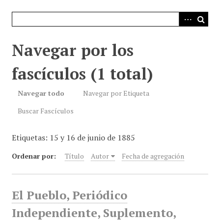
i
n
c
i
Navegar por los
p
a
fascículos (1 total)
l
Navegar todo
Navegar por Etiqueta
Buscar Fascículos
Etiquetas: 15 y 16 de junio de 1885
Ordenar por:
Título
Autor
Fecha de agregación
El Pueblo, Periódico
Independiente, Suplemento,