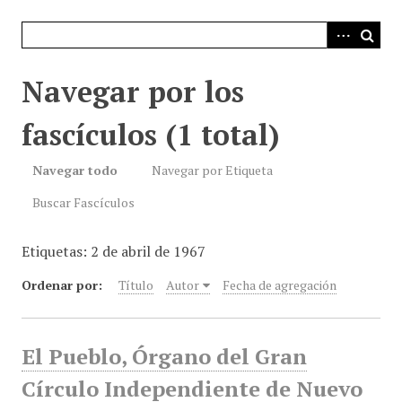
i
n
c
i
Navegar por los
p
a
fascículos (1 total)
l
Navegar todo
Navegar por Etiqueta
Buscar Fascículos
Etiquetas: 2 de abril de 1967
Ordenar por:
Título
Autor
Fecha de agregación
El Pueblo, Órgano del Gran
Círculo Independiente de Nuevo