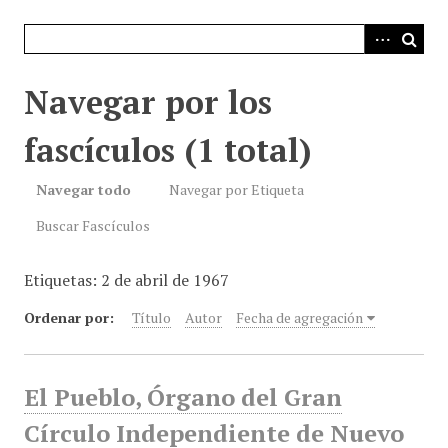
i
n
c
i
Navegar por los
p
a
fascículos (1 total)
l
Navegar todo
Navegar por Etiqueta
Buscar Fascículos
Etiquetas: 2 de abril de 1967
Ordenar por:
Título
Autor
Fecha de agregación
El Pueblo, Órgano del Gran
Círculo Independiente de Nuevo