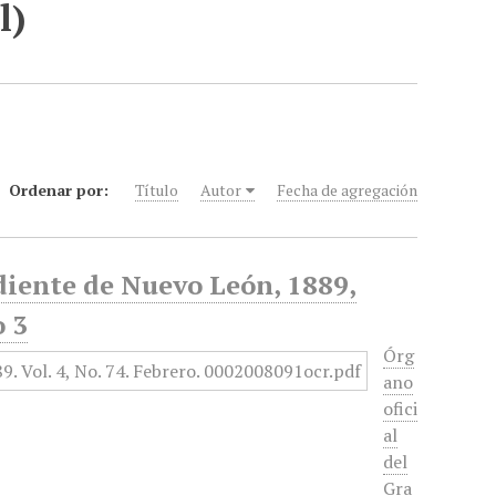
l)
Ordenar por:
Título
Autor
Fecha de agregación
diente de Nuevo León, 1889,
o 3
Órg
ano
ofici
al
del
Gra