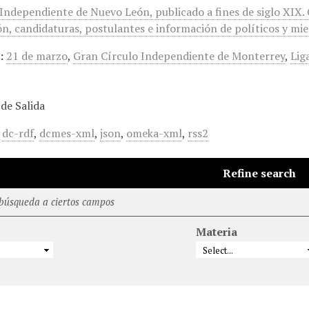
 Independiente de Nuevo León, publicado a fines de siglo XIX.
n, candidaturas, postulantes e información de políticos y miem
:
21 de marzo
,
Gran Círculo Independiente de Monterrey
,
Lig
de Salida
,
dc-rdf
,
dcmes-xml
,
json
,
omeka-xml
,
rss2
Refine search
 búsqueda a ciertos campos
Materia