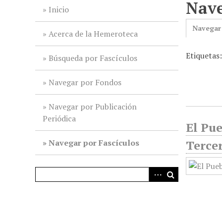
Nave
i
Inicio
n
Navegar
c
Acerca de la Hemeroteca
i
Etiquetas
p
Búsqueda por Fascículos
a
l
Navegar por Fondos
Navegar por Publicación
Periódica
El Pu
Navegar por Fascículos
Tercer