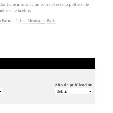
 Contiene información sobre el estado político de
bros de la élite.
a Farmacéutica Mexicana
,
París
Año de publicación