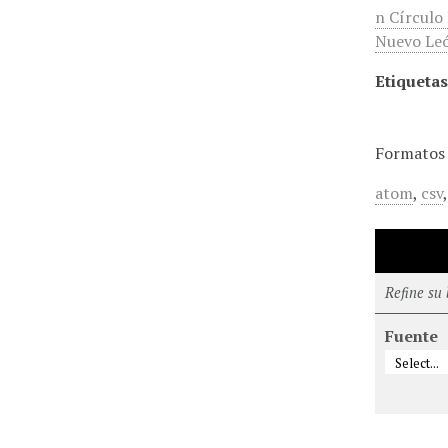
n Círculo
Nuevo Leó
Etiquetas
Formatos 
atom
,
csv
Refine su
Fuente