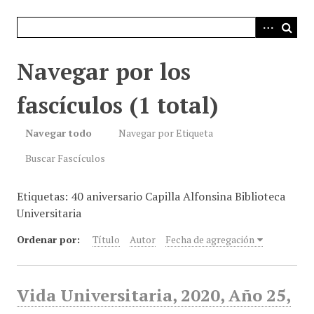
i
n
c
i
Navegar por los
p
a
fascículos (1 total)
l
Navegar todo
Navegar por Etiqueta
Buscar Fascículos
Etiquetas: 40 aniversario Capilla Alfonsina Biblioteca
Universitaria
Ordenar por:
Título
Autor
Fecha de agregación
Vida Universitaria, 2020, Año 25,