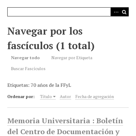
i
n
c
i
Navegar por los
p
a
fascículos (1 total)
l
Navegar todo
Navegar por Etiqueta
Buscar Fascículos
Etiquetas: 70 años de la FFyL
Ordenar por:
Título
Autor
Fecha de agregación
Memoria Universitaria : Boletín
del Centro de Documentación y