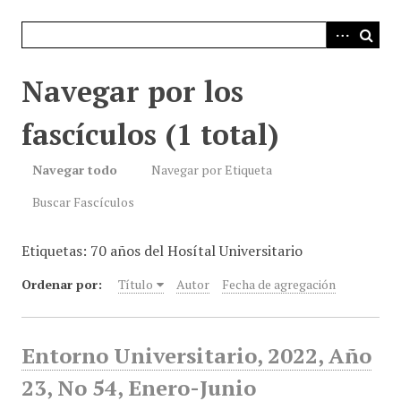
i
n
c
i
Navegar por los
p
a
fascículos (1 total)
l
Navegar todo
Navegar por Etiqueta
Buscar Fascículos
Etiquetas: 70 años del Hosítal Universitario
Ordenar por:
Título
Autor
Fecha de agregación
Entorno Universitario, 2022, Año
23, No 54, Enero-Junio