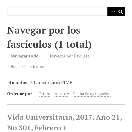
i
n
c
i
Navegar por los
p
a
fascículos (1 total)
l
Navegar todo
Navegar por Etiqueta
Buscar Fascículos
Etiquetas: 70 aniversario FIME
Ordenar por:
Título
Autor
Fecha de agregación
Vida Universitaria, 2017, Año 21,
No 301, Febrero 1