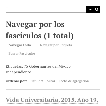
i
n
c
i
Navegar por los
p
a
fascículos (1 total)
l
Navegar todo
Navegar por Etiqueta
Buscar Fascículos
Etiquetas: 75 Gobernantes del México
Independiente
Ordenar por:
Título
Autor
Fecha de agregación
Vida Universitaria, 2015, Año 19,