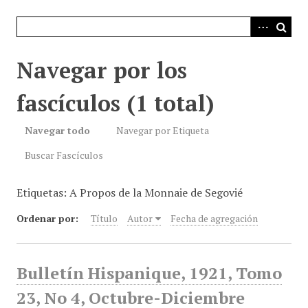
i
n
c
i
Navegar por los
p
a
fascículos (1 total)
l
Navegar todo
Navegar por Etiqueta
Buscar Fascículos
Etiquetas: A Propos de la Monnaie de Segovié
Ordenar por:
Título
Autor
Fecha de agregación
Bulletín Hispanique, 1921, Tomo
23, No 4, Octubre-Diciembre