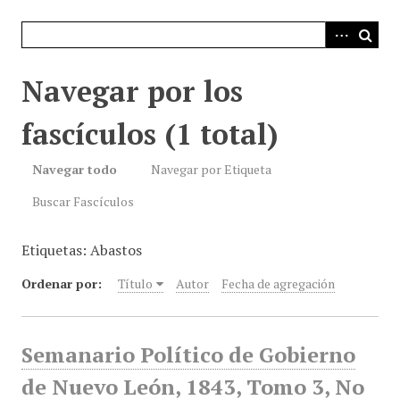
i
n
c
i
Navegar por los
p
a
fascículos (1 total)
l
Navegar todo
Navegar por Etiqueta
Buscar Fascículos
Etiquetas: Abastos
Ordenar por:
Título
Autor
Fecha de agregación
Semanario Político de Gobierno
de Nuevo León, 1843, Tomo 3, No