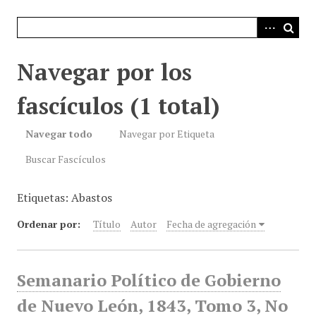
i
n
c
i
Navegar por los
p
a
fascículos (1 total)
l
Navegar todo
Navegar por Etiqueta
Buscar Fascículos
Etiquetas: Abastos
Ordenar por:
Título
Autor
Fecha de agregación
Semanario Político de Gobierno
de Nuevo León, 1843, Tomo 3, No