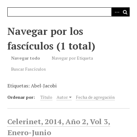
i
n
c
i
Navegar por los
p
a
fascículos (1 total)
l
Navegar todo
Navegar por Etiqueta
Buscar Fascículos
Etiquetas: Abel-Jacobi
Ordenar por:
Título
Autor
Fecha de agregación
Celerinet, 2014, Año 2, Vol 3,
Enero-Junio