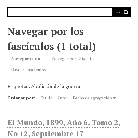
i
n
c
i
Navegar por los
p
a
fascículos (1 total)
l
Navegar todo
Navegar por Etiqueta
Buscar Fascículos
Etiquetas: Abolición de la guerra
Ordenar por:
Título
Autor
Fecha de agregación
El Mundo, 1899, Año 6, Tomo 2,
No 12, Septiembre 17