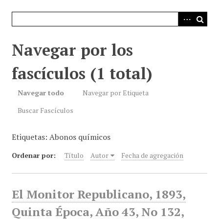
i
n
c
i
Navegar por los
p
a
fascículos (1 total)
l
Navegar todo
Navegar por Etiqueta
Buscar Fascículos
Etiquetas: Abonos químicos
Ordenar por:
Título
Autor
Fecha de agregación
El Monitor Republicano, 1893,
Quinta Época, Año 43, No 132,