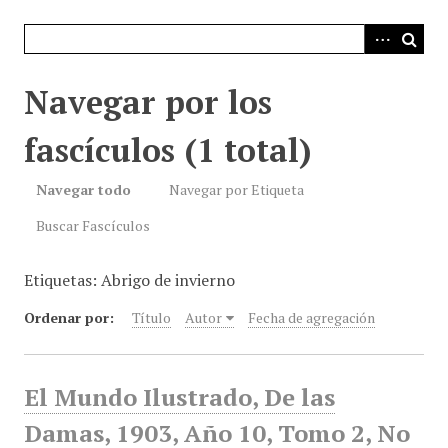
i
n
c
i
Navegar por los
p
a
fascículos (1 total)
l
Navegar todo
Navegar por Etiqueta
Buscar Fascículos
Etiquetas: Abrigo de invierno
Ordenar por:
Título
Autor
Fecha de agregación
El Mundo Ilustrado, De las
Damas, 1903, Año 10, Tomo 2, No