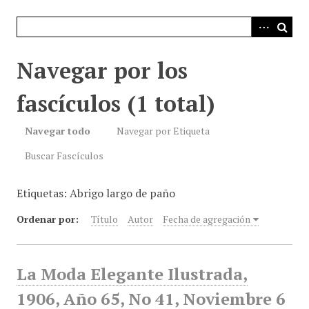
i
n
c
i
Navegar por los
p
a
fascículos (1 total)
l
Navegar todo
Navegar por Etiqueta
Buscar Fascículos
Etiquetas: Abrigo largo de paño
Ordenar por:
Título
Autor
Fecha de agregación
La Moda Elegante Ilustrada,
1906, Año 65, No 41, Noviembre 6