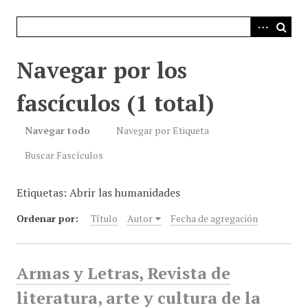
i
n
c
i
Navegar por los
p
a
fascículos (1 total)
l
Navegar todo
Navegar por Etiqueta
Buscar Fascículos
Etiquetas: Abrir las humanidades
Ordenar por:
Título
Autor
Fecha de agregación
Armas y Letras, Revista de
literatura, arte y cultura de la