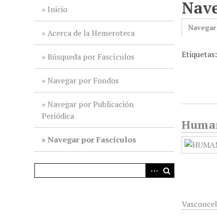
Nave
i
Inicio
n
Navegar
c
Acerca de la Hemeroteca
i
Etiquetas
p
Búsqueda por Fascículos
a
l
Navegar por Fondos
Navegar por Publicación
Periódica
Humani
Navegar por Fascículos
Vasconcel