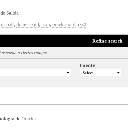
de Salida
,
dc-rdf
,
dcmes-xml
,
json
,
omeka-xml
,
rss2
Refine search
 búsqueda a ciertos campos
Fuente
nología de
Omeka
.