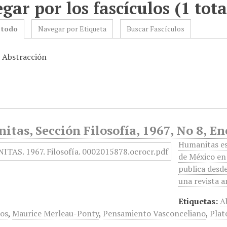
gar por los fascículos (1 tota
 todo
Navegar por Etiqueta
Buscar Fascículos
: Abstracción
tas, Sección Filosofía, 1967, No 8, En
Humanitas es 
de México en 
publica desd
una revista a
Etiquetas:
A
os
,
Maurice Merleau-Ponty
,
Pensamiento Vasconceliano
,
Plat