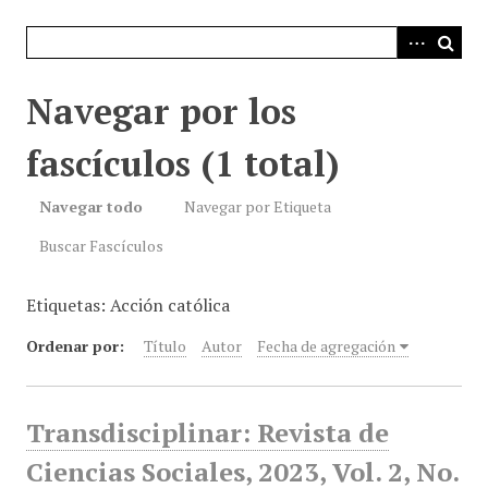
i
n
c
i
Navegar por los
p
a
fascículos (1 total)
l
Navegar todo
Navegar por Etiqueta
Buscar Fascículos
Etiquetas: Acción católica
Ordenar por:
Título
Autor
Fecha de agregación
Transdisciplinar: Revista de
Ciencias Sociales, 2023, Vol. 2, No.