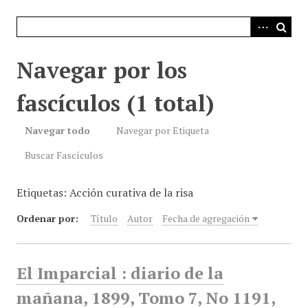
i
n
c
i
Navegar por los
p
a
fascículos (1 total)
l
Navegar todo
Navegar por Etiqueta
Buscar Fascículos
Etiquetas: Acción curativa de la risa
Ordenar por:
Título
Autor
Fecha de agregación
El Imparcial : diario de la
mañana, 1899, Tomo 7, No 1191,