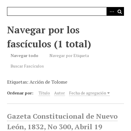
i
n
c
i
Navegar por los
p
a
fascículos (1 total)
l
Navegar todo
Navegar por Etiqueta
Buscar Fascículos
Etiquetas: Acción de Tolome
Ordenar por:
Título
Autor
Fecha de agregación
Gazeta Constitucional de Nuevo
León, 1832, No 300, Abril 19