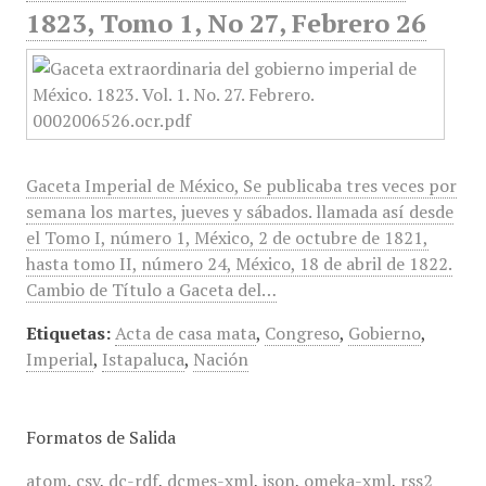
1823, Tomo 1, No 27, Febrero 26
Gaceta Imperial de México, Se publicaba tres veces por
semana los martes, jueves y sábados. llamada así desde
el Tomo I, número 1, México, 2 de octubre de 1821,
hasta tomo II, número 24, México, 18 de abril de 1822.
Cambio de Título a Gaceta del…
Etiquetas:
Acta de casa mata
,
Congreso
,
Gobierno
,
Imperial
,
Istapaluca
,
Nación
Formatos de Salida
atom
,
csv
,
dc-rdf
,
dcmes-xml
,
json
,
omeka-xml
,
rss2