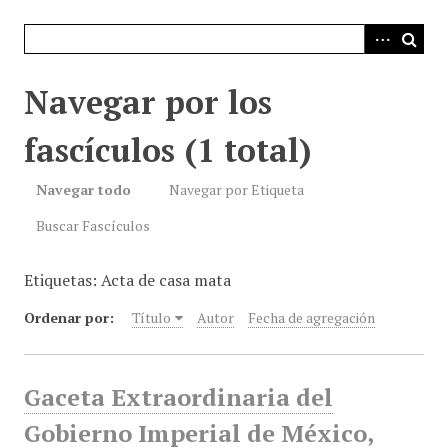
i
n
c
i
Navegar por los
p
a
fascículos (1 total)
l
Navegar todo
Navegar por Etiqueta
Buscar Fascículos
Etiquetas: Acta de casa mata
Ordenar por:
Título
Autor
Fecha de agregación
Gaceta Extraordinaria del
Gobierno Imperial de México,