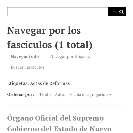
i
n
c
i
Navegar por los
p
a
fascículos (1 total)
l
Navegar todo
Navegar por Etiqueta
Buscar Fascículos
Etiquetas: Actas de Reformas
Ordenar por:
Título
Autor
Fecha de agregación
Órgano Oficial del Supremo
Gobierno del Estado de Nuevo