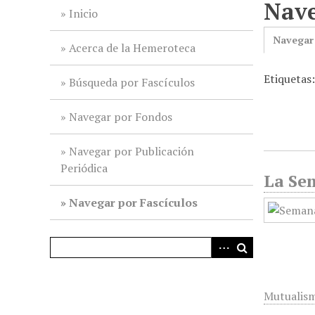
Nave
i
Inicio
n
Navegar
c
Acerca de la Hemeroteca
i
Etiquetas:
p
Búsqueda por Fascículos
a
l
Navegar por Fondos
Navegar por Publicación
Periódica
La Sem
Navegar por Fascículos
Mutualis