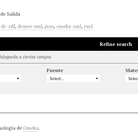
de Salida
,
dc-rdf
,
dcmes-xml
,
json
,
omeka-xml
,
rss2
Refine search
 búsqueda a ciertos campos
Fuente
Mate
nología de
Omeka
.