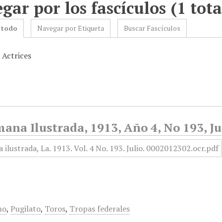
gar por los fascículos (1 tota
 todo
Navegar por Etiqueta
Buscar Fascículos
 Actrices
ana Ilustrada, 1913, Año 4, No 193, Ju
mo
,
Pugilato
,
Toros
,
Tropas federales