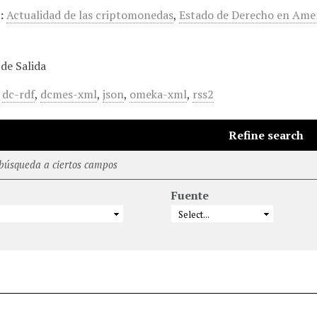
:
Actualidad de las criptomonedas
,
Estado de Derecho en Amer
de Salida
,
dc-rdf
,
dcmes-xml
,
json
,
omeka-xml
,
rss2
Refine search
 búsqueda a ciertos campos
Fuente