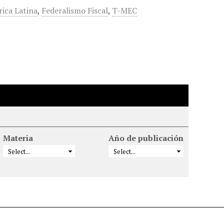
ica Latina
,
Federalismo Fiscal
,
T-MEC
Materia
Año de publicación