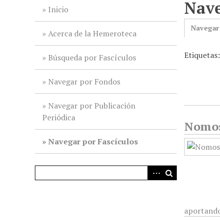
Nave
i
Inicio
n
Navegar
c
Acerca de la Hemeroteca
i
Etiquetas
p
Búsqueda por Fascículos
a
l
Navegar por Fondos
Navegar por Publicación
Periódica
Nomos
Navegar por Fascículos
aportand