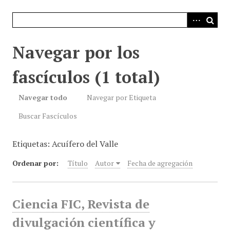
i
n
c
i
Navegar por los
p
a
fascículos (1 total)
l
Navegar todo
Navegar por Etiqueta
Buscar Fascículos
Etiquetas: Acuífero del Valle
Ordenar por:
Título
Autor
Fecha de agregación
Ciencia FIC, Revista de
divulgación científica y