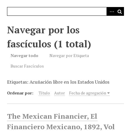
i
n
c
i
Navegar por los
p
a
fascículos (1 total)
l
Navegar todo
Navegar por Etiqueta
Buscar Fascículos
Etiquetas: Acuñación libre en los Estados Unidos
Ordenar por:
Título
Autor
Fecha de agregación
The Mexican Financier, El
Financiero Mexicano, 1892, Vol