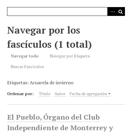
i
n
c
i
Navegar por los
p
a
fascículos (1 total)
l
Navegar todo
Navegar por Etiqueta
Buscar Fascículos
Etiquetas: Acuarela de invierno
Ordenar por:
Título
Autor
Fecha de agregación
El Pueblo, Órgano del Club
Independiente de Monterrey y