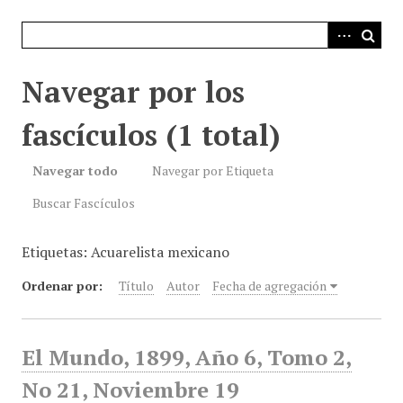
i
n
c
i
Navegar por los
p
a
fascículos (1 total)
l
Navegar todo
Navegar por Etiqueta
Buscar Fascículos
Etiquetas: Acuarelista mexicano
Ordenar por:
Título
Autor
Fecha de agregación
El Mundo, 1899, Año 6, Tomo 2,
No 21, Noviembre 19