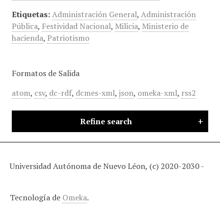
Etiquetas:
Administración General
,
Administración
Pública
,
Festividad Nacional
,
Milicia
,
Ministerio de
hacienda
,
Patriotismo
Formatos de Salida
atom
,
csv
,
dc-rdf
,
dcmes-xml
,
json
,
omeka-xml
,
rss2
Refine search
Universidad Autónoma de Nuevo Léon, (c) 2020-2030 -
Tecnología de
Omeka
.