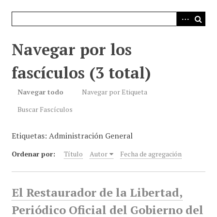
i
n
c
i
Navegar por los
p
a
fascículos (3 total)
l
Navegar todo
Navegar por Etiqueta
Buscar Fascículos
Etiquetas: Administración General
Ordenar por:
Título
Autor
Fecha de agregación
El Restaurador de la Libertad,
Periódico Oficial del Gobierno del