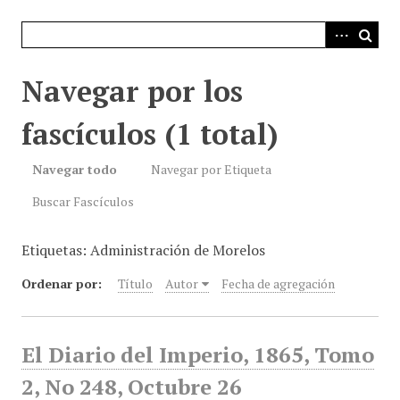
i
n
c
i
Navegar por los
p
a
fascículos (1 total)
l
Navegar todo
Navegar por Etiqueta
Buscar Fascículos
Etiquetas: Administración de Morelos
Ordenar por:
Título
Autor
Fecha de agregación
El Diario del Imperio, 1865, Tomo
2, No 248, Octubre 26