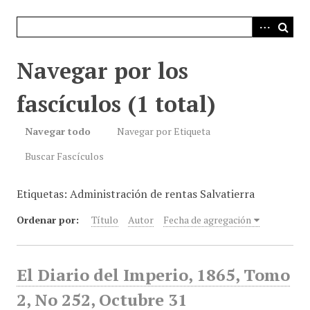
i
n
c
i
Navegar por los
p
a
fascículos (1 total)
l
Navegar todo
Navegar por Etiqueta
Buscar Fascículos
Etiquetas: Administración de rentas Salvatierra
Ordenar por:
Título
Autor
Fecha de agregación
El Diario del Imperio, 1865, Tomo
2, No 252, Octubre 31