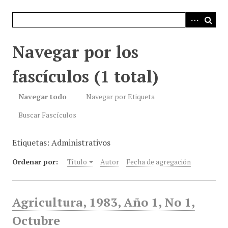
i
n
c
i
Navegar por los
p
a
fascículos (1 total)
l
Navegar todo
Navegar por Etiqueta
Buscar Fascículos
Etiquetas: Administrativos
Ordenar por:
Título
Autor
Fecha de agregación
Agricultura, 1983, Año 1, No 1,
Octubre