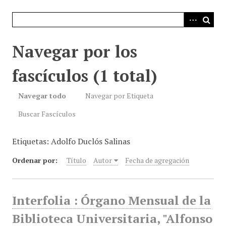
i
n
c
i
Navegar por los
p
a
fascículos (1 total)
l
Navegar todo
Navegar por Etiqueta
Buscar Fascículos
Etiquetas: Adolfo Duclós Salinas
Ordenar por:
Título
Autor
Fecha de agregación
Interfolia : Órgano Mensual de la
Biblioteca Universitaria, "Alfonso