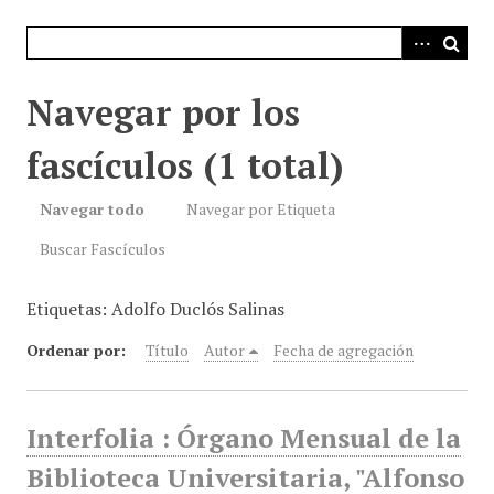
i
n
c
i
Navegar por los
p
a
fascículos (1 total)
l
Navegar todo
Navegar por Etiqueta
Buscar Fascículos
Etiquetas: Adolfo Duclós Salinas
Ordenar por:
Título
Autor
Fecha de agregación
Interfolia : Órgano Mensual de la
Biblioteca Universitaria, "Alfonso