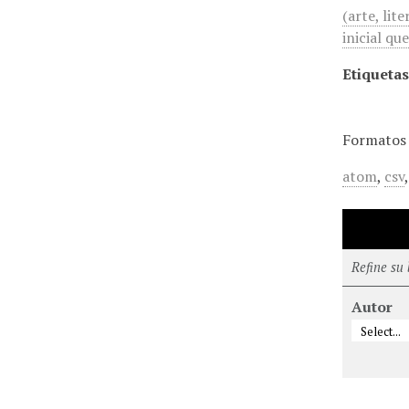
(arte, lit
inicial qu
Etiquetas
Formatos 
atom
,
csv
Refine su
Autor