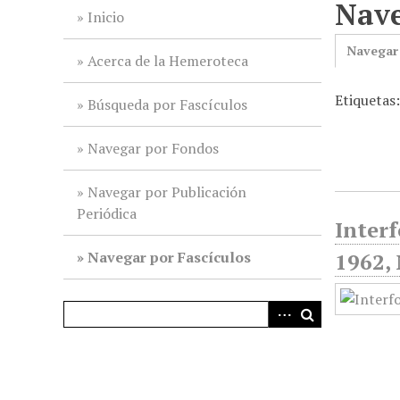
Nave
i
Inicio
n
Navegar
c
Acerca de la Hemeroteca
i
Etiquetas
p
Búsqueda por Fascículos
a
l
Navegar por Fondos
Navegar por Publicación
Periódica
Interf
Navegar por Fascículos
1962,