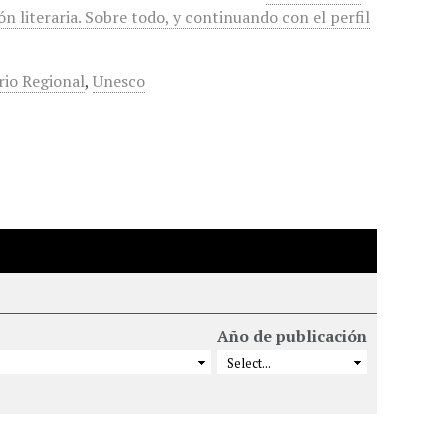
ción literaria. Sobre todo, y continuando con el perfil
io Regional
,
Unesco
Año de publicación