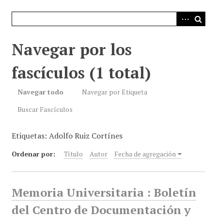
i
n
c
i
Navegar por los
p
a
fascículos (1 total)
l
Navegar todo
Navegar por Etiqueta
Buscar Fascículos
Etiquetas: Adolfo Ruiz Cortínes
Ordenar por:
Título
Autor
Fecha de agregación
Memoria Universitaria : Boletín
del Centro de Documentación y