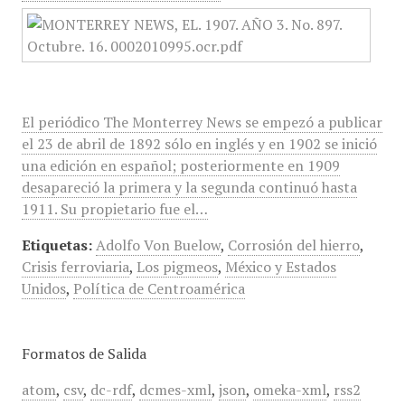
El periódico The Monterrey News se empezó a publicar
el 23 de abril de 1892 sólo en inglés y en 1902 se inició
una edición en español; posteriormente en 1909
desapareció la primera y la segunda continuó hasta
1911. Su propietario fue el…
Etiquetas:
Adolfo Von Buelow
,
Corrosión del hierro
,
Crisis ferroviaria
,
Los pigmeos
,
México y Estados
Unidos
,
Política de Centroamérica
Formatos de Salida
atom
,
csv
,
dc-rdf
,
dcmes-xml
,
json
,
omeka-xml
,
rss2