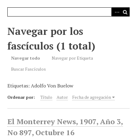
i
n
c
i
Navegar por los
p
a
fascículos (1 total)
l
Navegar todo
Navegar por Etiqueta
Buscar Fascículos
Etiquetas: Adolfo Von Buelow
Ordenar por:
Título
Autor
Fecha de agregación
El Monterrey News, 1907, Año 3,
No 897, Octubre 16