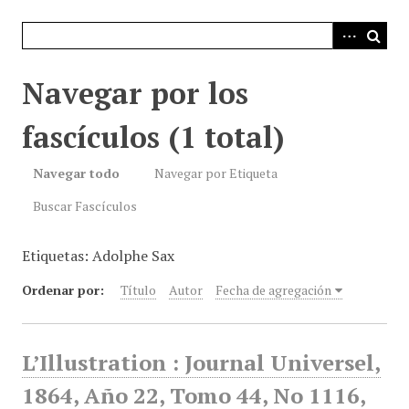
i
n
c
i
Navegar por los
p
a
fascículos (1 total)
l
Navegar todo
Navegar por Etiqueta
Buscar Fascículos
Etiquetas: Adolphe Sax
Ordenar por:
Título
Autor
Fecha de agregación
L’Illustration : Journal Universel,
1864, Año 22, Tomo 44, No 1116,