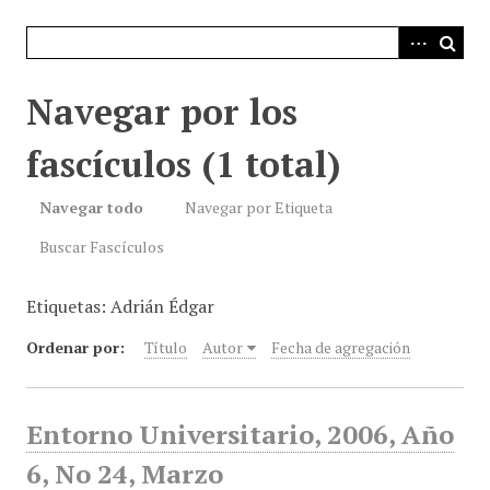
i
n
c
i
Navegar por los
p
a
fascículos (1 total)
l
Navegar todo
Navegar por Etiqueta
Buscar Fascículos
Etiquetas: Adrián Édgar
Ordenar por:
Título
Autor
Fecha de agregación
Entorno Universitario, 2006, Año
6, No 24, Marzo