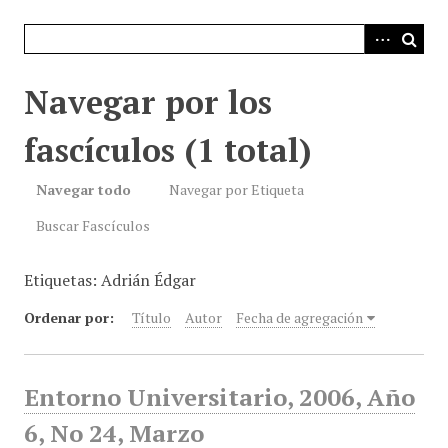
i
n
c
i
Navegar por los
p
a
fascículos (1 total)
l
Navegar todo
Navegar por Etiqueta
Buscar Fascículos
Etiquetas: Adrián Édgar
Ordenar por:
Título
Autor
Fecha de agregación
Entorno Universitario, 2006, Año
6, No 24, Marzo