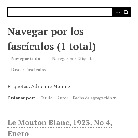
i
n
c
i
Navegar por los
p
a
fascículos (1 total)
l
Navegar todo
Navegar por Etiqueta
Buscar Fascículos
Etiquetas: Adrienne Monnier
Ordenar por:
Título
Autor
Fecha de agregación
Le Mouton Blanc, 1923, No 4,
Enero