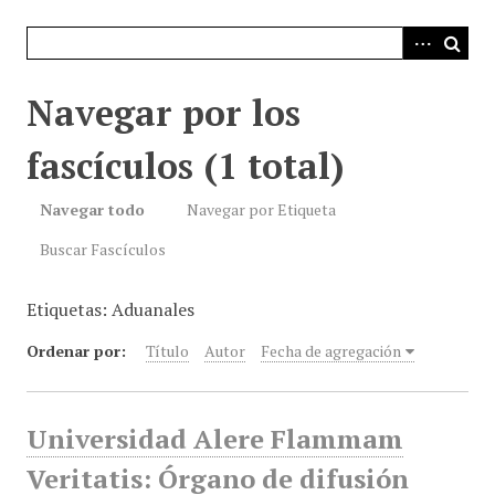
i
n
c
i
Navegar por los
p
a
fascículos (1 total)
l
Navegar todo
Navegar por Etiqueta
Buscar Fascículos
Etiquetas: Aduanales
Ordenar por:
Título
Autor
Fecha de agregación
Universidad Alere Flammam
Veritatis: Órgano de difusión