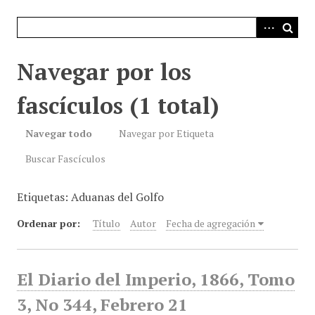
i
n
c
i
Navegar por los
p
a
fascículos (1 total)
l
Navegar todo
Navegar por Etiqueta
Buscar Fascículos
Etiquetas: Aduanas del Golfo
Ordenar por:
Título
Autor
Fecha de agregación
El Diario del Imperio, 1866, Tomo
3, No 344, Febrero 21