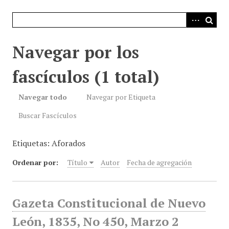
i
n
c
i
Navegar por los
p
a
fascículos (1 total)
l
Navegar todo
Navegar por Etiqueta
Buscar Fascículos
Etiquetas: Aforados
Ordenar por:
Título
Autor
Fecha de agregación
Gazeta Constitucional de Nuevo
León, 1835, No 450, Marzo 2