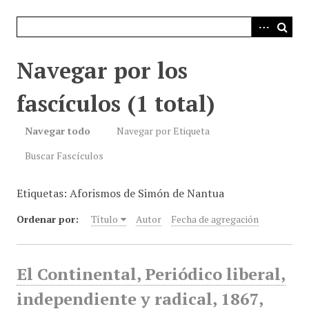
i
n
c
i
Navegar por los
p
a
fascículos (1 total)
l
Navegar todo
Navegar por Etiqueta
Buscar Fascículos
Etiquetas: Aforismos de Simón de Nantua
Ordenar por:
Título
Autor
Fecha de agregación
El Continental, Periódico liberal,
independiente y radical, 1867,