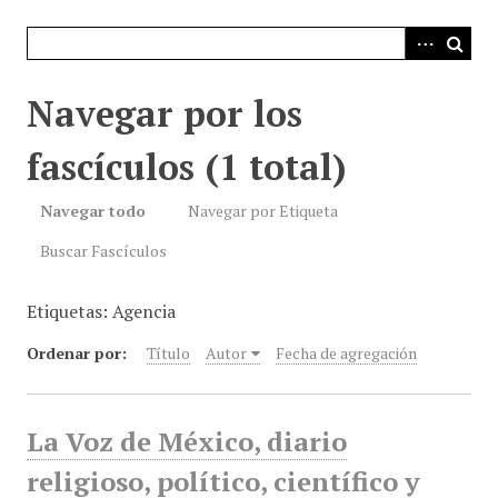
i
n
c
i
Navegar por los
p
a
fascículos (1 total)
l
Navegar todo
Navegar por Etiqueta
Buscar Fascículos
Etiquetas: Agencia
Ordenar por:
Título
Autor
Fecha de agregación
La Voz de México, diario
religioso, político, científico y